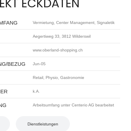
EKT ECKDATEN
UMFANG
Vermietung, Center Management, Signaletik
Aegertiweg 33, 3812 Wilderswil
www.oberland-shopping.ch
NG/BEZUG
Jun-05
Retail, Physio, Gastronomie
MER
k.A.
NG
Arbeitsumfang unter Centerio AG bearbeitet
Dienstleistungen